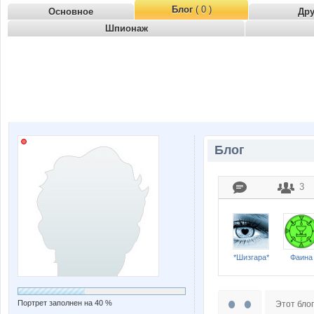
Блог
( 0 )
Основное
Др
Шпионаж
Блог
3
*Шизгара*
Фаина
Портрет заполнен на 40 %
Этот блог