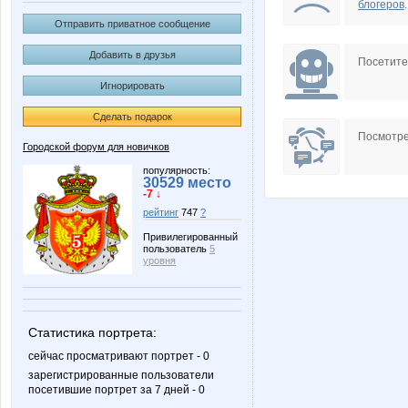
блогеров
.
Отправить приватное сообщение
Добавить в друзья
Посетит
Игнорировать
Сделать подарок
Посмотре
Городской форум для новичков
популярность:
30529 место
-7 ↓
рейтинг
747
?
Привилегированный
пользователь
5
уровня
Статистика портрета:
сейчас просматривают портрет - 0
зарегистрированные пользователи
посетившие портрет за 7 дней - 0